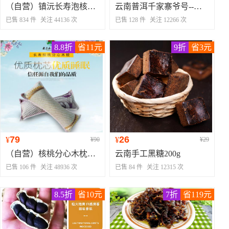
（自营）镇沅长寿泡核桃_1kg散装包邮价
云南普洱千家寨爷号--七爷-千家寨（熟茶）(迎元旦活动价）））
已售 834 件
关注 44136 次
已售 128 件
关注 12266 次
8.8折
省11元
9折
省3元
79
26
¥
¥
¥90
¥29
（自营）核桃分心木枕头（促销）
云南手工黑糖200g
已售 106 件
关注 48936 次
已售 84 件
关注 12315 次
8.5折
省10元
7折
省119元