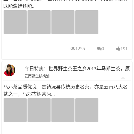
既能遛娃还能...
1255
0
191
今日特卖：世界野生茶王之乡2013年马邓生茶，原
云南野生核桃油
价188元/饼-特价88元/饼-先抢先得
马邓茶品质优良，是镇沅县传统历史名茶，亦是云南八大名
茶之一，马邓古树茶原...