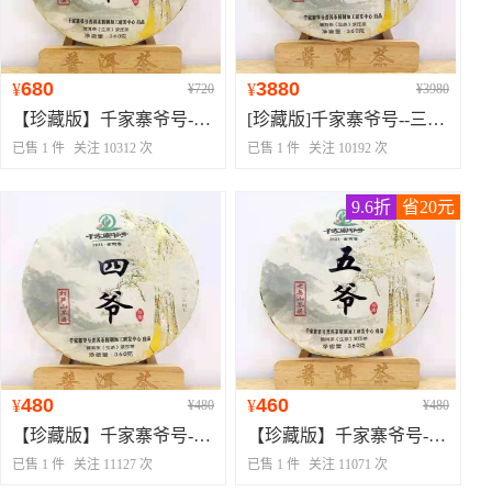
680
3880
¥
¥
¥720
¥3980
【珍藏版】千家寨爷号--二爷--老海塘茶
[珍藏版]千家寨爷号--三爷--砍盆箐茶(预售）
已售 1 件
关注 10312 次
已售 1 件
关注 10192 次
9.6折
省20元
480
460
¥
¥
¥480
¥480
【珍藏版】千家寨爷号--四爷--打笋山茶
【珍藏版】千家寨爷号--五爷--老乌山茶
已售 1 件
关注 11127 次
已售 1 件
关注 11071 次