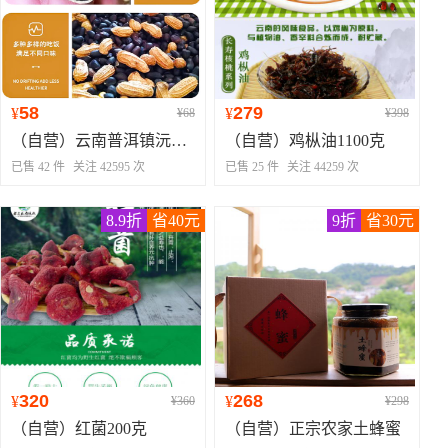
58
279
¥
¥
¥68
¥398
（自营）云南普洱镇沅当季黑花生1000克
（自营）鸡枞油1100克
已售 42 件
关注 42595 次
已售 25 件
关注 44259 次
8.9折
省40元
9折
省30元
320
268
¥
¥
¥360
¥298
（自营）红菌200克
（自营）正宗农家土蜂蜜