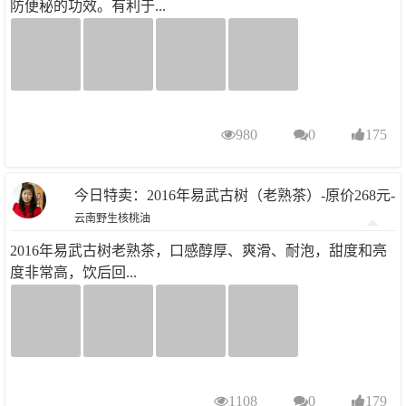
防便秘的功效。有利于...
980
0
175
今日特卖：2016年易武古树（老熟茶）-原价268元-
云南野生核桃油
特价108元-先抢先得.........
2016年易武古树老熟茶，口感醇厚、爽滑、耐泡，甜度和亮
度非常高，饮后回...
1108
0
179