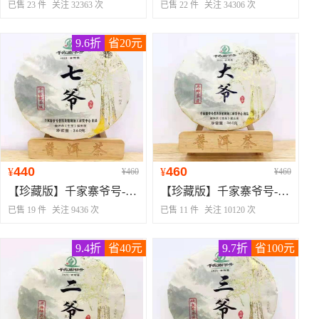
已售 23 件
关注 32363 次
已售 22 件
关注 34306 次
9.6折
省20元
440
460
¥
¥
¥460
¥460
【珍藏版】千家寨爷号--七爷--千家寨茶(缺货-预定)
【珍藏版】千家寨爷号--大爷--马邓茶
已售 19 件
关注 9436 次
已售 11 件
关注 10120 次
9.4折
省40元
9.7折
省100元