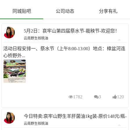
同城贴吧
公司动态
分享有礼
5月2日：哀牢山第四届祭水节-栽秧节-欢迎您！
云南野生核桃油
活动日程安排一、祭水节（上午8:00-13:00）地点：樟盆河连
心桥野外...
1782
3
120
今日特卖:哀牢山野生羊肝菌油1㎏装-原价148元/瓶-
云南野生核桃油
特卖148元到手2瓶-先抢先得