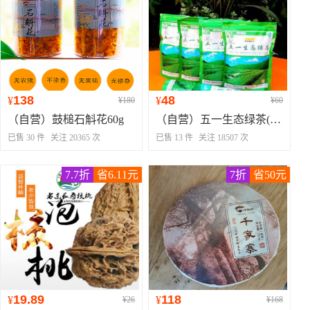
138
48
¥
¥
¥180
¥60
（自营）鼓槌石斛花60g
（自营）五一生态绿茶(袋装)
已售 30 件
关注 20365 次
已售 13 件
关注 18507 次
7.7折
省6.11元
7折
省50元
19.89
118
¥
¥
¥26
¥168