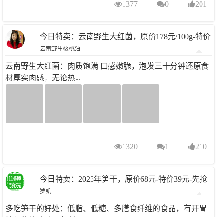
1377
0
201
今日特卖：云南野生大红菌，原价178元/100g-特价
云南野生核桃油
98元/100g/盒
云南野生大红菌：肉质饱满 口感嫩脆，泡发三十分钟还原食
材厚实肉感，无论热...
1320
1
210
今日特卖：2023年笋干，原价68元-特价39元-先抢
罗凯
先得..
多吃笋干的好处：低脂、低糖、多膳食纤维的食品，有开胃