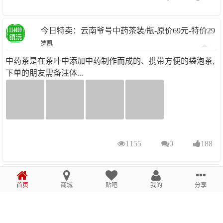
今日特卖：云南爷号中药茶装/瓶-原价69元-特价29
罗凯
元-先抢先得..........
中药茶是在茶叶中添加中药制作而成的、携带方便的袋泡茶,
下单的朋友需备注体...
1155
0
188
今日特卖：2009年老海塘茶饼，原价188元-特价98
首页
商城
贴吧
我的
分享
罗凯
元-先抢先得..........
2009年老海塘，条索粗长，汤色金黄，苦显涩弱，汤质饱
满、山野气韵明显，...