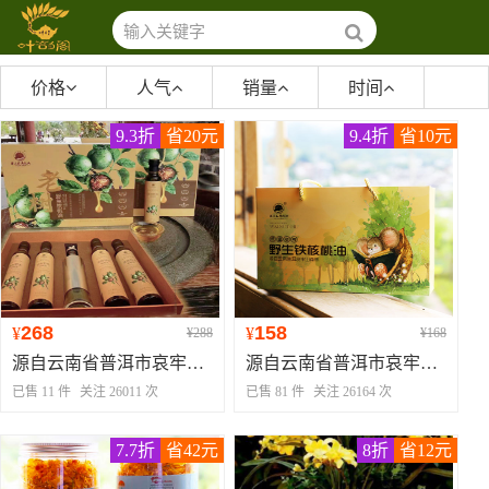
价格
人气
销量
时间
9.3折
省20元
9.4折
省10元
268
158
¥
¥
¥288
¥168
源自云南省普洱市哀牢山原始森林 老树核桃油
源自云南省普洱市哀牢山原始森林野生铁核桃油
已售 11 件
关注 26011 次
已售 81 件
关注 26164 次
7.7折
省42元
8折
省12元